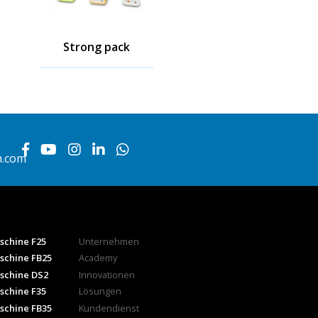
Strong pack
h.com
schine F25
Unternehmen
schine FB25
Academy
schine DS2
Innovationen
schine F35
Lösungen
schine FB35
Kundendienst