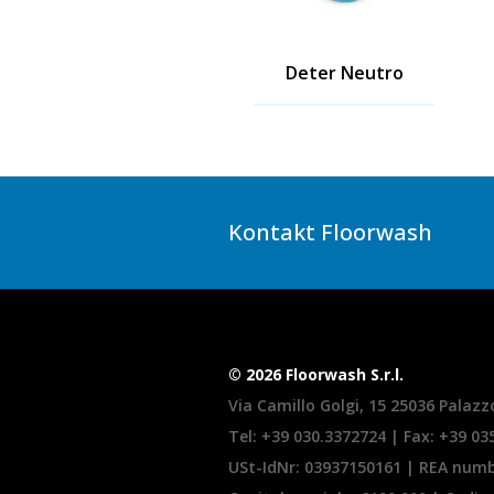
Deter Neutro
Kontakt Floorwash
© 2026 Floorwash S.r.l.
Via Camillo Golgi, 15 25036 Palazzo
Tel:
+39 030.3372724
| Fax: +39 0
USt-IdNr: 03937150161 | REA num