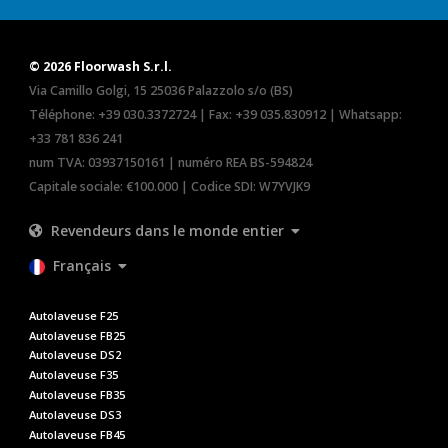
© 2026 Floorwash S.r.l.
Via Camillo Golgi, 15 25036 Palazzolo s/o (BS)
Téléphone:
+39 030.3372724
| Fax: +39 035.830912 | Whatsapp:
+33 781 836 241
num TVA: 03937150161 | numéro REA BS-594824
Capitale sociale: €100.000 | Codice SDI: W7YVJK9
Revendeurs dans le monde entier
Français
Autolaveuse F25
Autolaveuse FB25
Autolaveuse DS2
Autolaveuse F35
Autolaveuse FB35
Autolaveuse DS3
Autolaveuse FB45