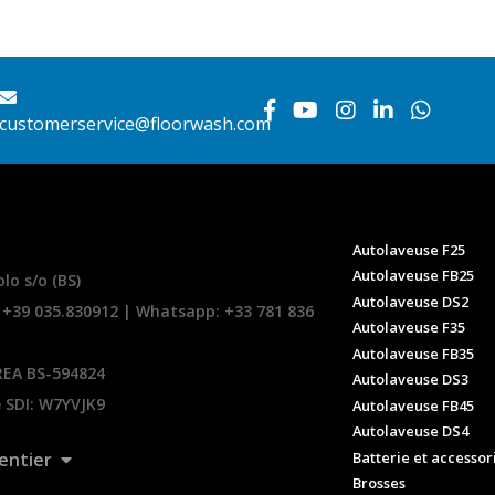
customerservice@floorwash.com
Autolaveuse F25
Autolaveuse FB25
lo s/o (BS)
Autolaveuse DS2
 +39 035.830912 | Whatsapp:
+33 781 836
Autolaveuse F35
Autolaveuse FB35
REA BS-594824
Autolaveuse DS3
e SDI: W7YVJK9
Autolaveuse FB45
Autolaveuse DS4
Batterie et accessor
entier
Brosses