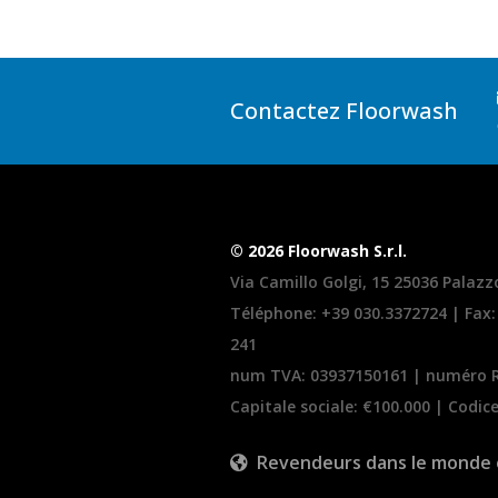
Contactez Floorwash
© 2026 Floorwash S.r.l.
Via Camillo Golgi, 15 25036 Palazzo
Téléphone:
+39 030.3372724
| Fax:
241
num TVA: 03937150161 | numéro 
Capitale sociale: €100.000 | Codic
Revendeurs dans le monde 