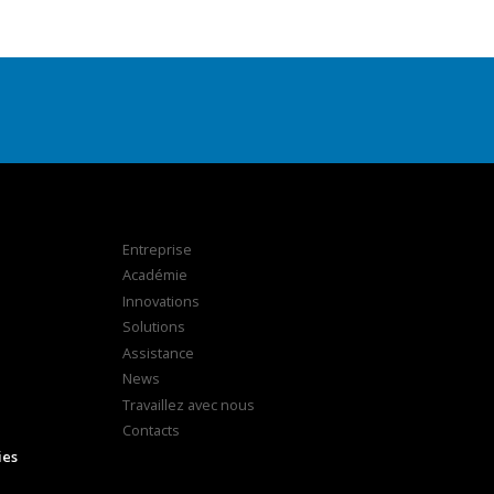
Entreprise
Académie
Innovations
Solutions
Assistance
News
Travaillez avec nous
Contacts
ies