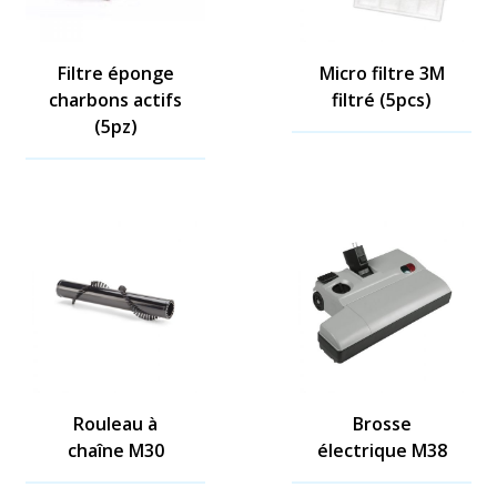
Filtre éponge
Micro filtre 3M
charbons actifs
filtré (5pcs)
(5pz)
Rouleau à
Brosse
chaîne M30
électrique M38