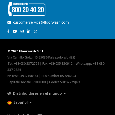
customerservice@floorwash.com
© 2026 Floorwash S.r.l.
Via Camillo Golgi, 15 25036 Palazzolo s/o (BS)
Tel:
+39 030.3372724
| Fax: +39 035.830912 | Whatsapp:
+39 030
337 2724
N° IVA: 03937150161 | REA number BS-594824
Capitale sociale: €100.000 | Codice SDI: W7YVJK9
Distribuidores en el mundo
Español