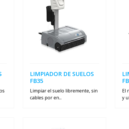
S
LIMPIADOR DE SUELOS
LI
FB35
FB
los
Limpiar el suelo libremente, sin
El 
cables por en...
y u