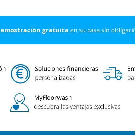
demostración gratuita
en su casa sin obligac
ión
Soluciones financieras
En
personalizadas
pa
MyFloorwash
descubra las ventajas exclusivas