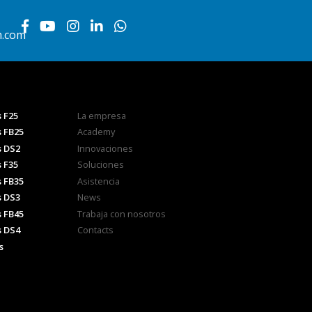
h.com
 F25
La empresa
s FB25
Academy
s DS2
Innovaciones
 F35
Soluciones
s FB35
Asistencia
s DS3
News
s FB45
Trabaja con nosotros
s DS4
Contacts
s