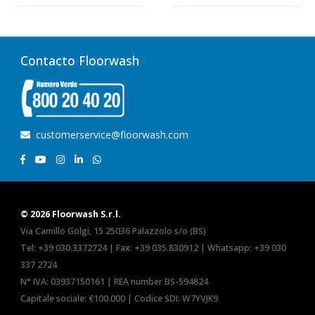
Contacto Floorwash
customerservice@floorwash.com
© 2026 Floorwash S.r.l.
Via Camillo Golgi, 15 25036 Palazzolo s/o (BS)
Tel:
+39 030.3372724
| Fax: +39 035.830912 | Whatsapp:
+39 030
337 2724
N° IVA: 03937150161 | REA number BS-594824
Capitale sociale: €100.000 | Codice SDI: W7YVJK9