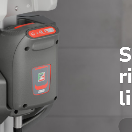
S
r
l