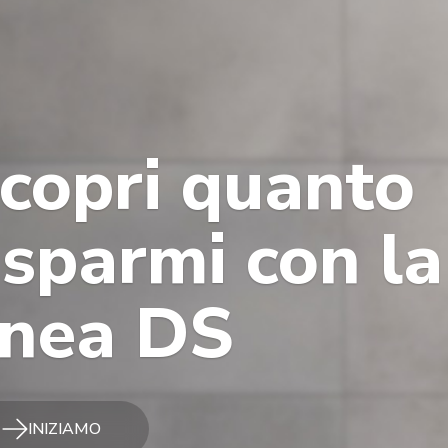
copri quanto
isparmi con la
inea DS
INIZIAMO