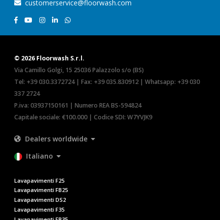
customerservice@floorwash.com
© 2026 Floorwash S.r.l.
Via Camillo Golgi, 15 25036 Palazzolo s/o (BS)
Tel:
+39 030.3372724
| Fax: +39 035.830912 | Whatsapp:
+39 030
337 2724
P.iva: 03937150161 | Numero REA BS-594824
Capitale sociale: €100.000 | Codice SDI: W7YVJK9
Dealers worldwide
Italiano
Lavapavimenti F25
Lavapavimenti FB25
Lavapavimenti DS2
Lavapavimenti F35
Lavapavimenti FB35