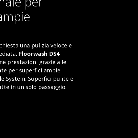
nale per
 ampie
ichiesta una pulizia veloce e
ediata,
Floorwash DS4
e prestazioni grazie alle
te per superfici ampie
e System. Superfici pulite e
tte in un solo passaggio.