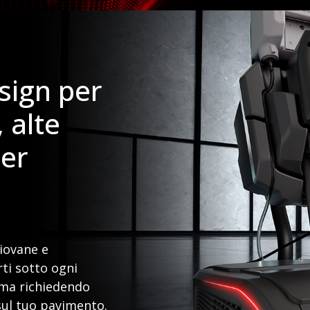
sign per
 alte
per
iovane e
ti sotto ogni
ima richiedendo
sul tuo pavimento.