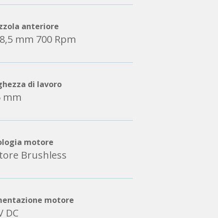
zzola anteriore
88,5 mm 700 Rpm
ghezza di lavoro
5 mm
ologia motore
ore Brushless
mentazione motore
V DC