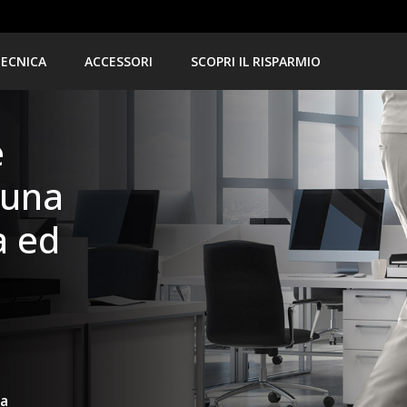
TECNICA
ACCESSORI
SCOPRI IL RISPARMIO
e
 una
a ed
ta