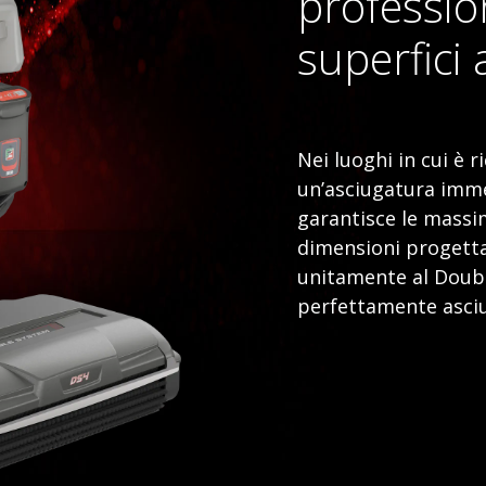
professio
superfici
Nei luoghi in cui è r
un’asciugatura imm
garantisce le massim
dimensioni progetta
unitamente al Doubl
perfettamente asciu