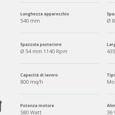
Lunghezza apparecchio
Spa
540 mm
Ø 
Spazzola posteriore
Lar
Ø 54 mm 1140 Rpm
43
Capacità di lavoro
Tip
800 mq/h
Mot
Potenza motore
Ali
580 Watt
36 