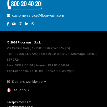
customerservice@floorwash.com
© 2026 Floorwash S.r.l.
Via Camillo Golgi, 15 25036 Palazzolo s/o (BS)
Tel:
+39 030.3372724
| Fax: +39 035.830912 | Whatsapp:
+39 030
337 2724
P.iva: 03937150161 | Numero REA BS-594824
Capitale sociale: €100.000 | Codice SDI: W7YVJK9
Dealers worldwide
Italiano
Lavapavimenti F25
Lavapavimenti FB25