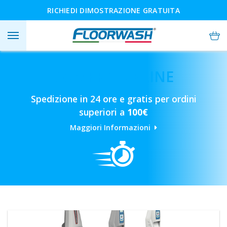
RICHIEDI DIMOSTRAZIONE GRATUITA
COMPRA ONLINE
Spedizione in 24 ore e gratis per ordini
superiori a
100€
Maggiori Informazioni