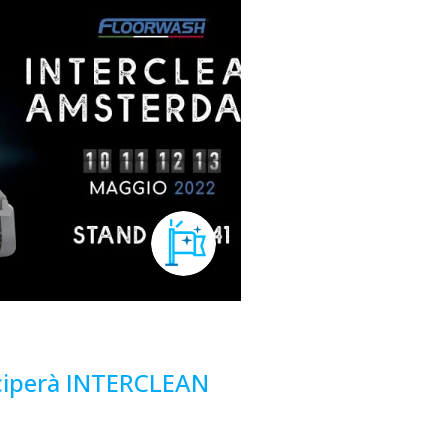
ciperà INTERCLEAN
2