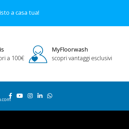
sto a casa tua!
is
MyFloorwash
ori a 100€
scopri vantaggi esclusivi
h.com