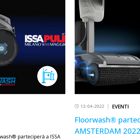
12-04-2022
EVENTI
Floorwash® parte
AMSTERDAM 202
rwash® parteciperà a ISSA