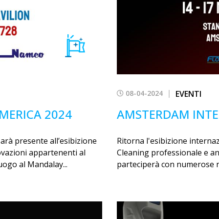
08-04-2024
EVENTI
MERICA 2024
AMSTERDAM INTE
rà presente all’esibizione
Ritorna l'esibizione interna
ovazioni appartenenti al
Cleaning professionale e a
uogo al Mandalay...
parteciperà con numerose nov