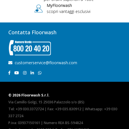
MyFloorwash
scopri vantaggi esclusivi
Contatta Floorwash
customerservice@floorwash.com
© 2026 Floorwash S.r.l.
Via Camillo Golgi, 15 25036 Palazzolo s/o (BS)
Tel:
+39 030.3372724
| Fax: +39 035.830912 | Whatsapp:
+39 030
337 2724
P.iva: 03937150161 | Numero REA BS-594824