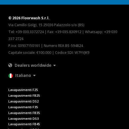
© 2026 Floorwash S.r.l.
Via Camillo Golgi, 15 25036 Palazzolo s/o (BS)
Tel:
+39 030.3372724
| Fax: +39 035.830912 | Whatsapp:
+39 030
337 2724
P.iva: 03937150161 | Numero REA BS-594824
Capitale sociale: €100.000 | Codice SDI: W7YVJK9
Dealers worldwide
Italiano
Lavapavimenti F25
Lavapavimenti FB25
Lavapavimenti DS2
Lavapavimenti F35
Lavapavimenti FB35
Lavapavimenti DS3
Lavapavimenti FB45