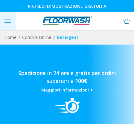
RICHIEDI DIMOSTRAZIONE GRATUITA
Home
Compra Online
Detergenti
DETERGENTI
Spedizione in 24 ore e gratis per ordini
superiori a
100€
Maggiori Informazioni